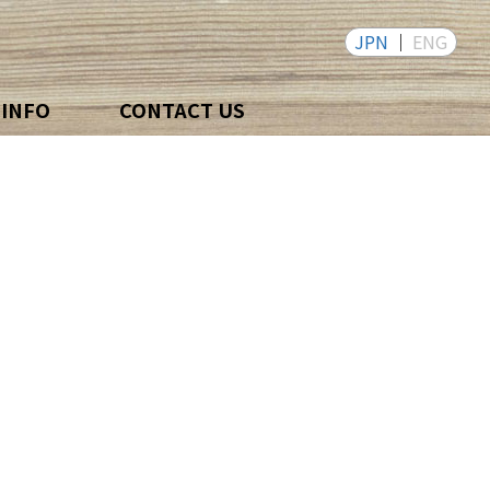
JPN
ENG
 INFO
CONTACT US