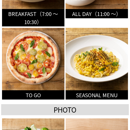
BREAKFAST（7:00 〜
ALL DAY（11:00 〜）
10:30）
TO GO
SEASONAL MENU
PHOTO