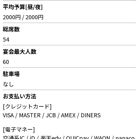
平均予算[昼/夜]
2000円 / 2000円
総席数
54
宴会最大人数
60
駐車場
なし
お支払い方法
[クレジットカード]
VISA
MASTER
JCB
AMEX
DINERS
[電子マネー]
交通系IC
iD
楽天edy
QUICpay
WAON
nanaco