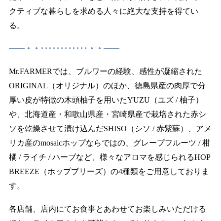
クティブな暮らしを求める人々に絶大な支持を得てい
る。
━━・・････････････・・━━
Mr.FARMERでは、ブルワーの経験、感性が凝縮された
ORIGINAL（オリジナル）のほか、徳島県産の肉厚で分
厚い皮が特徴の木頭柚子を用いたYUZU（ユズ / 柚子）
や、北海道産・和歌山県産・宮崎県産で栽培された赤シ
ソを乾燥させて漬け込んだSHISO（シソ / 赤紫蘇）、アメ
リカ産のmosaicホップならではの、グレープフルーツ / 柑
橘 / ライチ / ハーブなど、様々なアロマを感じられるHOP
BREEZE（ホップブリーズ）の4種類をご用意しておりま
す。
各店舗、店内にてお食事とあわせてお楽しみいただける