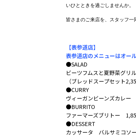
いひとときを過ごしませんか。
皆さまのご来店を、スタッフ一
【表参道店】
表参道店のメニューはオー
●SALAD
ビーツフムスと夏野菜グリル 
（ブレッドスープセット2,3
●CURRY
ヴィーガンビーンズカレー 2
●BURRITO
ファーマーズブリトー 1,85
●DESSERT
カッサータ バルサミコソース