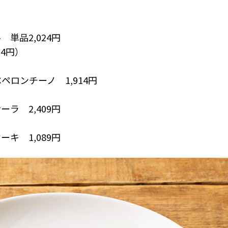
】
単品2,024円
54円）
ロンチーノ 1,914円
ラ 2,409円
キ 1,089円