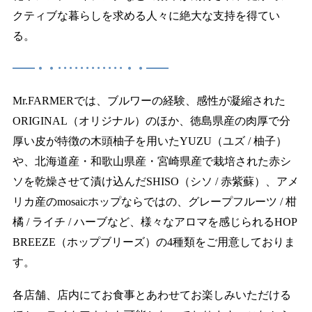
クティブな暮らしを求める人々に絶大な支持を得てい
る。
━━・・････････････・・━━
Mr.FARMERでは、ブルワーの経験、感性が凝縮された
ORIGINAL（オリジナル）のほか、徳島県産の肉厚で分
厚い皮が特徴の木頭柚子を用いたYUZU（ユズ / 柚子）
や、北海道産・和歌山県産・宮崎県産で栽培された赤シ
ソを乾燥させて漬け込んだSHISO（シソ / 赤紫蘇）、アメ
リカ産のmosaicホップならではの、グレープフルーツ / 柑
橘 / ライチ / ハーブなど、様々なアロマを感じられるHOP
BREEZE（ホップブリーズ）の4種類をご用意しておりま
す。
各店舗、店内にてお食事とあわせてお楽しみいただける